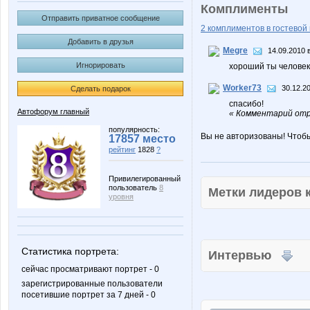
Комплименты
Отправить приватное сообщение
2 комплиментов в гостевой 
Добавить в друзья
Megre
14.09.2010 
Игнорировать
хороший ты человек
Worker73
30.12.20
Сделать подарок
спасибо!
Автофорум главный
« Комментарий отр
популярность:
Вы не авторизованы! Чтоб
17857 место
рейтинг
1828
?
Привилегированный
пользователь
8
Метки лидеров
уровня
Статистика портрета:
Интервью
сейчас просматривают портрет - 0
зарегистрированные пользователи
посетившие портрет за 7 дней - 0